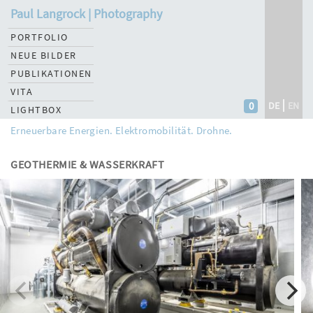
Paul Langrock | Photography
PORTFOLIO
NEUE BILDER
PUBLIKATIONEN
VITA
0
DE
EN
LIGHTBOX
Erneuerbare Energien. Elektromobilität. Drohne.
GEOTHERMIE & WASSERKRAFT