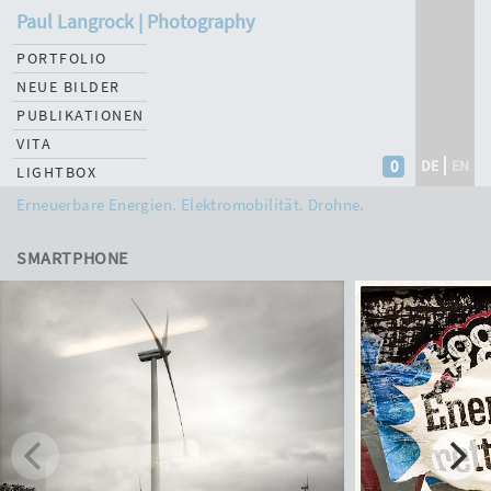
Paul Langrock | Photography
PORTFOLIO
NEUE BILDER
PUBLIKATIONEN
VITA
0
DE
EN
LIGHTBOX
Erneuerbare Energien. Elektromobilität. Drohne.
SMARTPHONE