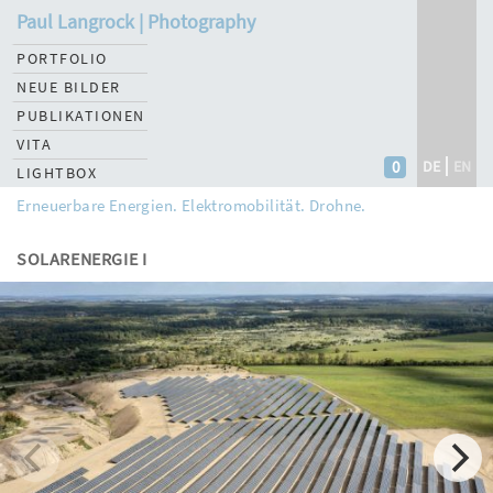
Paul Langrock | Photography
PORTFOLIO
NEUE BILDER
PUBLIKATIONEN
VITA
0
DE
EN
LIGHTBOX
Erneuerbare Energien. Elektromobilität. Drohne.
SOLARENERGIE I