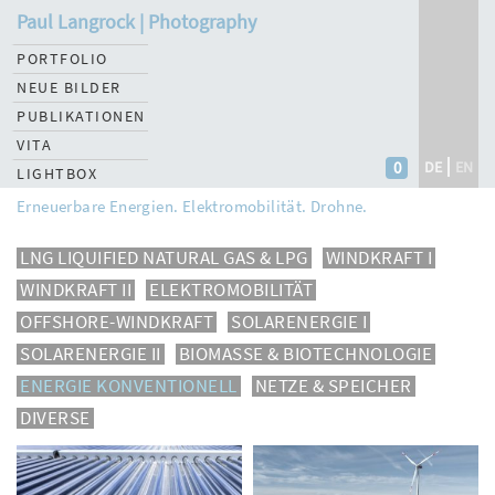
Paul Langrock | Photography
PORTFOLIO
NEUE BILDER
PUBLIKATIONEN
VITA
0
DE
EN
LIGHTBOX
Erneuerbare Energien. Elektromobilität. Drohne.
LNG LIQUIFIED NATURAL GAS & LPG
WINDKRAFT I
WINDKRAFT II
ELEKTROMOBILITÄT
OFFSHORE-WINDKRAFT
SOLARENERGIE I
SOLARENERGIE II
BIOMASSE & BIOTECHNOLOGIE
ENERGIE KONVENTIONELL
NETZE & SPEICHER
DIVERSE